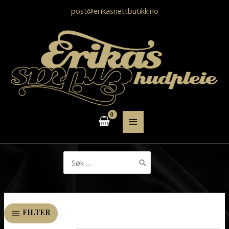
post@erikasnettbutikk.no
HOVEDMENY
Søk
etter:
FILTER