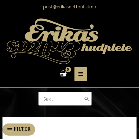
post@erikasnettbutikk.no
HOVEDMENY
Søk
etter:
FILTER