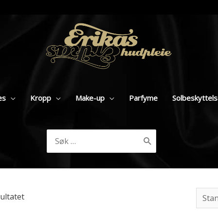
es
Kropp
Make-up
Parfyme
Solbeskyttel
Søk
etter:
ultatet