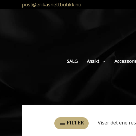
post@erikasnettbutikk.no
SALG
Ansikt
Accessori
Viser det ene res
FILTER