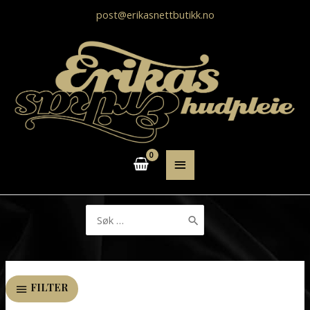
post@erikasnettbutikk.no
HOVEDMENY
Søk
etter:
FILTER