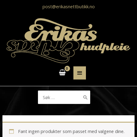
post@erikasnettbutikk.no
HOVEDMENY
Søk
etter:
Fant ingen produkter som passet med valgene dine.