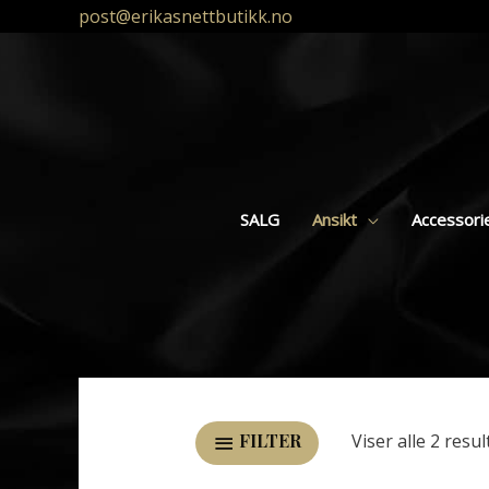
post@erikasnettbutikk.no
SALG
Ansikt
Accessori
Viser alle 2 resul
FILTER