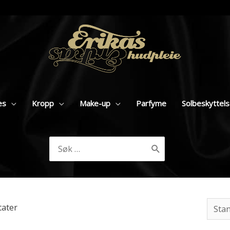
es
Kropp
Make-up
Parfyme
Solbeskyttel
Søk
etter:
tater