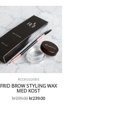
Accessories
FRID BROW STYLING WAX
MED KOST
Opprinnelig
Nåværende
kr
299.00
kr
239.00
pris
pris
var:
er:
kr299.00.
kr239.00.