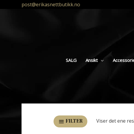
post@erikasnettbutikk.no
SALG
Ansikt
Accessori
Viser det ene res
FILTER