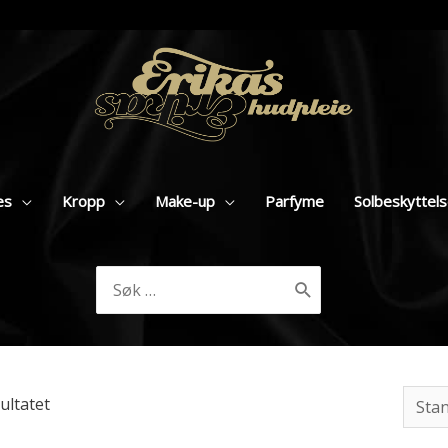
es
Kropp
Make-up
Parfyme
Solbeskyttel
Søk
etter:
ultatet