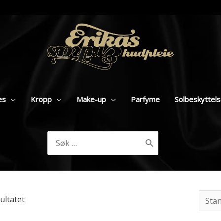
es
Kropp
Make-up
Parfyme
Solbeskyttel
Søk
etter:
ultatet