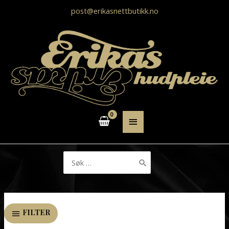
post@erikasnettbutikk.no
HOVEDMENY
Søk
etter:
FILTER