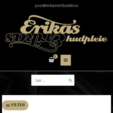
post@erikasnettbutikk.no
HOVEDMENY
Søk
etter:
FILTER