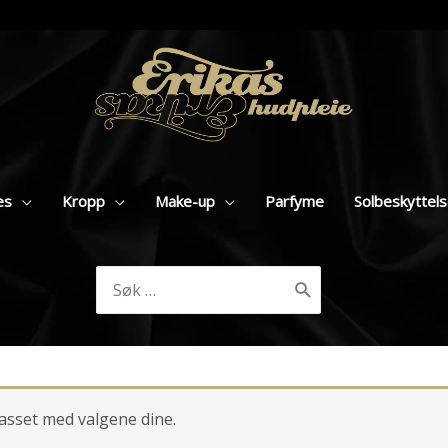
es
Kropp
Make-up
Parfyme
Solbeskyttel
Søk
etter:
asset med valgene dine.