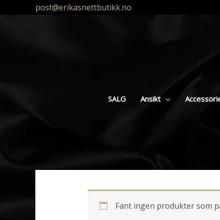
post@erikasnettbutikk.no
SALG
Ansikt
Accessori
Fant ingen produkter som p