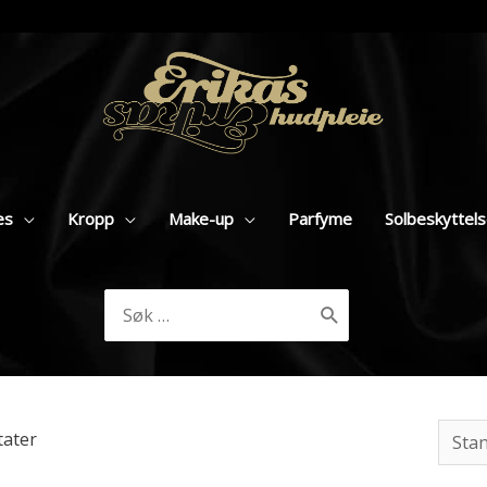
es
Kropp
Make-up
Parfyme
Solbeskyttel
Søk
etter:
tater