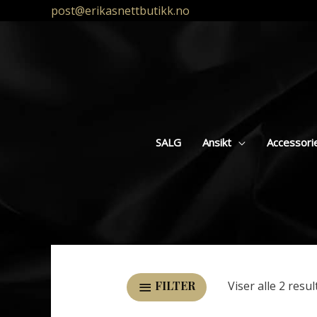
post@erikasnettbutikk.no
SALG
Ansikt
Accessori
Viser alle 2 resul
FILTER