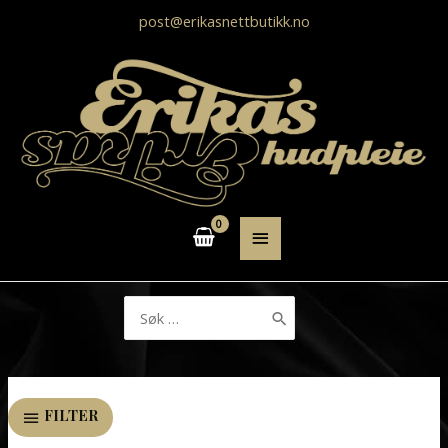
post@erikasnettbutikk.no
HOVEDMENY
Søk
etter:
FILTER