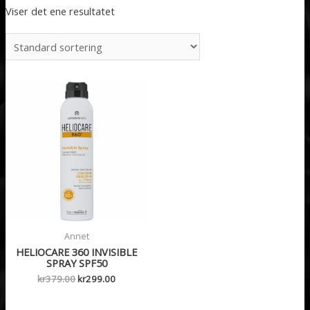
Viser det ene resultatet
Annet
HELIOCARE 360 INVISIBLE
SPRAY SPF50
Opprinnelig
Nåværende
kr
379.00
kr
299.00
pris
pris
var:
er: