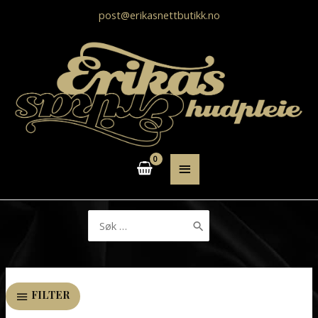
post@erikasnettbutikk.no
HOVEDMENY
Søk
etter:
FILTER