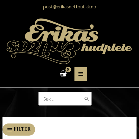
post@erikasnettbutikk.no
HOVEDMENY
Søk
etter:
FILTER