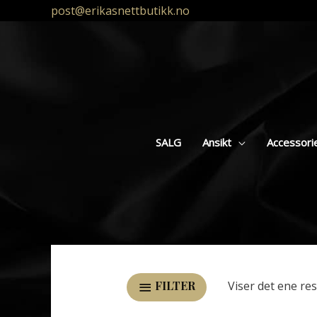
post@erikasnettbutikk.no
SALG
Ansikt
Accessori
Viser det ene res
FILTER