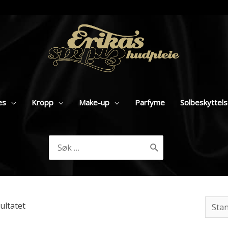
es
Kropp
Make-up
Parfyme
Solbeskyttel
Søk
etter:
ultatet