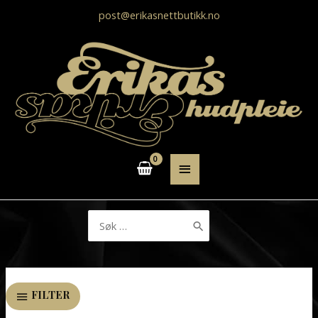
post@erikasnettbutikk.no
HOVEDMENY
Søk
etter:
FILTER