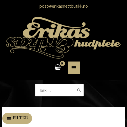
post@erikasnettbutikk.no
HOVEDMENY
Søk
etter:
FILTER