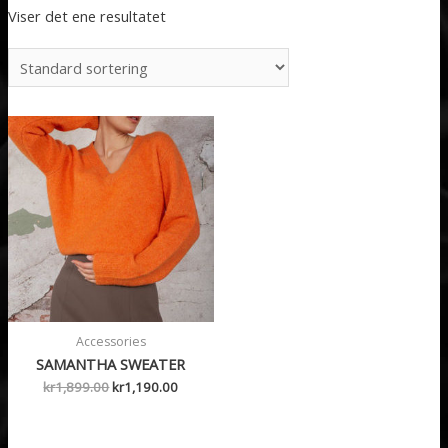
Viser det ene resultatet
Accessories
SAMANTHA SWEATER
Opprinnelig
Nåværende
kr
1,899.00
kr
1,190.00
pris
pris
var:
er:
kr1,899.00.
kr1,190.00.