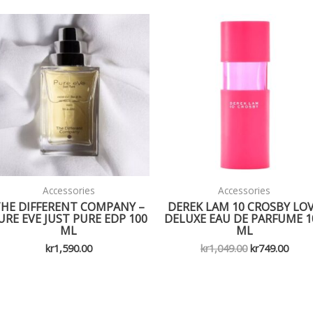
Accessories
Accessories
HE DIFFERENT COMPANY –
DEREK LAM 10 CROSBY LO
URE EVE JUST PURE EDP 100
DELUXE EAU DE PARFUME 1
ML
ML
Opprinnelig
Nåvæ
kr
1,590.00
kr
1,049.00
kr
749.00
pris
pris
var:
er:
kr1,049.00.
kr749