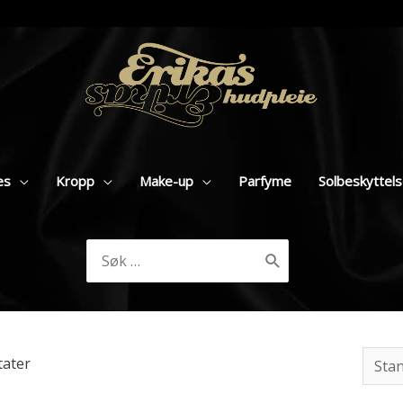
es
Kropp
Make-up
Parfyme
Solbeskyttel
Søk
etter:
tater