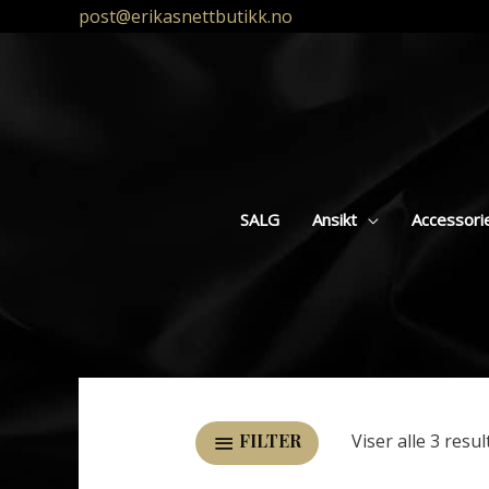
post@erikasnettbutikk.no
SALG
Ansikt
Accessori
Viser alle 3 resul
FILTER