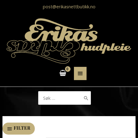
post@erikasnettbutikk.no
HOVEDMENY
Søk
etter:
FILTER