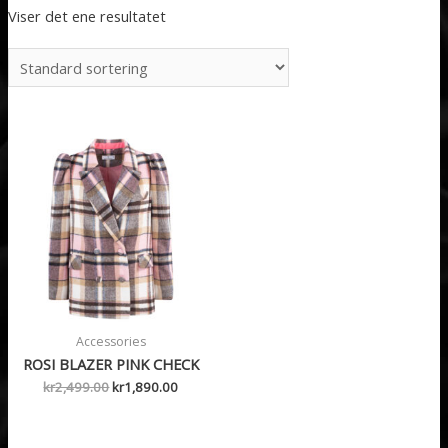
Viser det ene resultatet
Accessories
ROSI BLAZER PINK CHECK
Opprinnelig
Nåværende
kr
2,499.00
kr
1,890.00
pris
pris
var:
er:
kr2,499.00.
kr1,890.00.