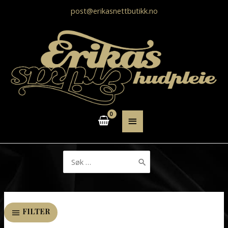
post@erikasnettbutikk.no
HOVEDMENY
Søk
etter:
FILTER