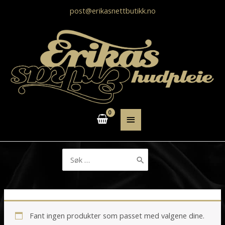
post@erikasnettbutikk.no
HOVEDMENY
Søk
etter:
Fant ingen produkter som passet med valgene dine.