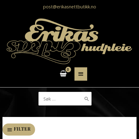
post@erikasnettbutikk.no
HOVEDMENY
Søk
etter:
FILTER