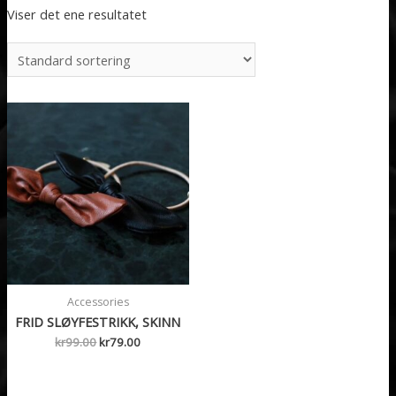
Viser det ene resultatet
Accessories
FRID SLØYFESTRIKK, SKINN
Opprinnelig
Nåværende
kr
99.00
kr
79.00
pris
pris
var:
er:
kr99.00.
kr79.00.