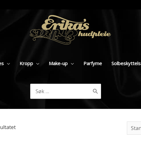
es
Kropp
Make-up
Parfyme
Solbeskyttel
Søk
etter:
ultatet