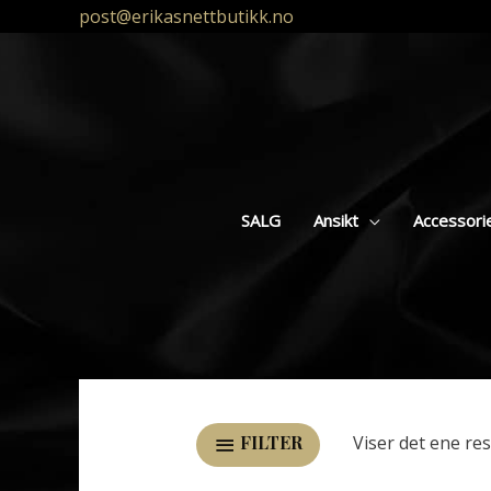
post@erikasnettbutikk.no
SALG
Ansikt
Accessori
Viser det ene res
FILTER