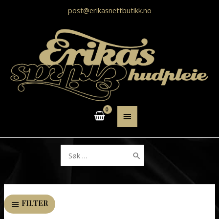
post@erikasnettbutikk.no
HOVEDMENY
Søk
etter:
FILTER