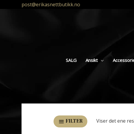
post@erikasnettbutikk.no
SALG
Ansikt
Accessori
Viser det ene res
FILTER