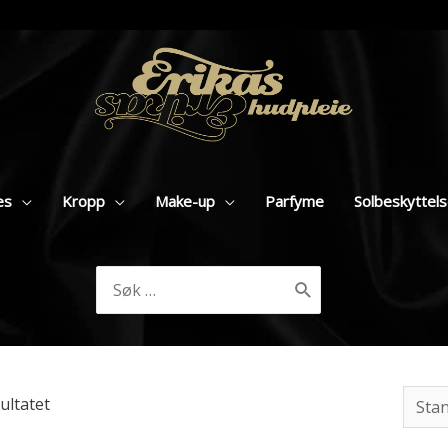
es
Kropp
Make-up
Parfyme
Solbeskyttel
Søk
etter:
ultatet