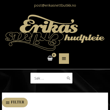
post@erikasnettbutikk.no
HOVEDMENY
Søk
etter:
FILTER