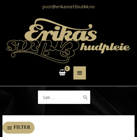
post@erikasnettbutikk.no
HOVEDMENY
Søk
etter:
FILTER