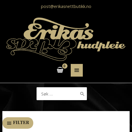
post@erikasnettbutikk.no
HOVEDMENY
Søk
etter:
FILTER