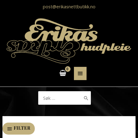
post@erikasnettbutikk.no
HOVEDMENY
Søk
etter:
FILTER