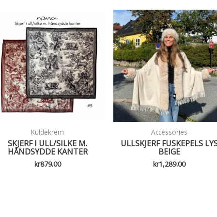
Kuldekrem
Accessories
SKJERF I ULL/SILKE M.
ULLSKJERF FUSKEPELS LY
HÅNDSYDDE KANTER
BEIGE
kr
879.00
kr
1,289.00