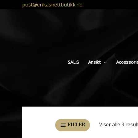
post@erikasnettbutikk.no
SALG
Ansikt
Accessori
Viser alle 3 resul
FILTER