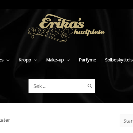
es
Kropp
Make-up
Parfyme
Solbeskyttel
Søk
etter:
tater