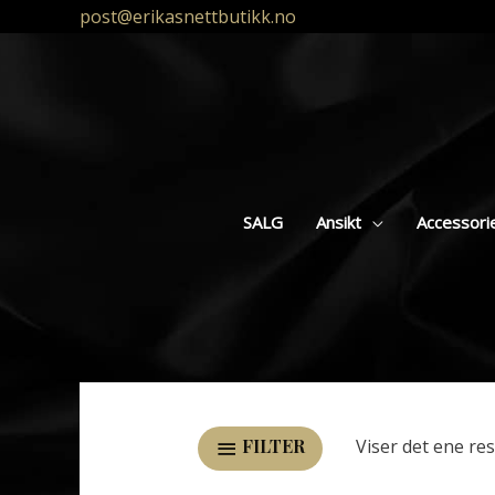
post@erikasnettbutikk.no
SALG
Ansikt
Accessori
Viser det ene res
FILTER