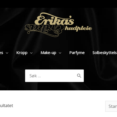
es
Kropp
Make-up
Parfyme
Solbeskyttel
Søk
etter:
ultatet