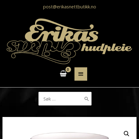
post@erikasnettbutikk.no
HOVEDMENY
Søk
etter: