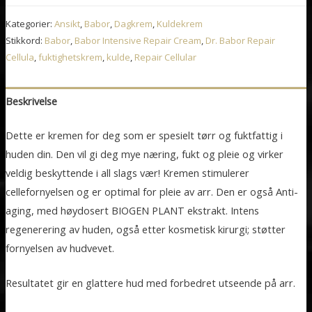
Repair
Kategorier:
Ansikt
,
Babor
,
Dagkrem
,
Kuldekrem
Cellular
Stikkord:
Babor
,
Babor Intensive Repair Cream
,
Dr. Babor Repair
antall
Cellula
,
fuktighetskrem
,
kulde
,
Repair Cellular
Beskrivelse
Dette er kremen for deg som er spesielt tørr og fuktfattig i
huden din. Den vil gi deg mye næring, fukt og pleie og virker
veldig beskyttende i all slags vær! Kremen stimulerer
cellefornyelsen og er optimal for pleie av arr. Den er også Anti-
aging, med høydosert BIOGEN PLANT ekstrakt. Intens
regenerering av huden, også etter kosmetisk kirurgi; støtter
fornyelsen av hudvevet.
Resultatet gir en glattere hud med forbedret utseende på arr.