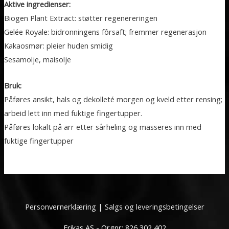
Aktive ingredienser:
Biogen Plant Extract: støtter regenereringen
Gelée Royale: bidronningens fôrsaft; fremmer regenerasjon
Kakaosmør: pleier huden smidig
Sesamolje, maisolje
Bruk:
Påføres ansikt, hals og dekolleté morgen og kveld etter rensing;
arbeid lett inn med fuktige fingertupper.
Påføres lokalt på arr etter sårheling og masseres inn med
fuktige fingertupper
Personvernerklæring
|
Salgs og leveringsbetingelser
Erikas AS - Orgnr: 826 302 402