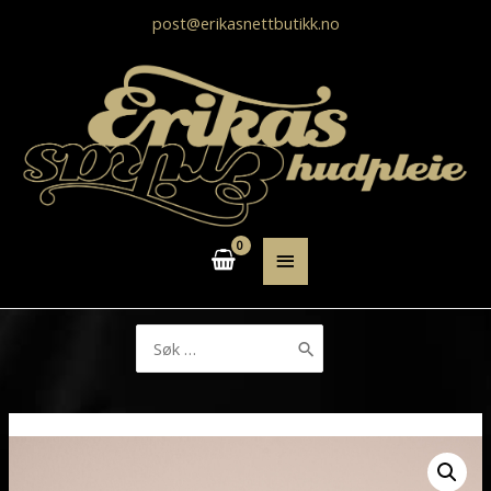
post@erikasnettbutikk.no
HOVEDMENY
Søk
etter: