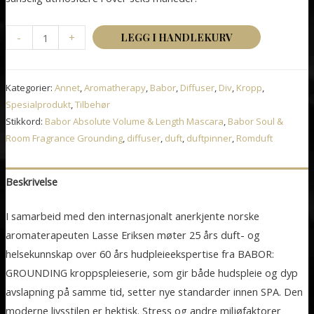
Babor
-
+
LEGG I HANDLEKURV
Soul
&
Kategorier:
Annet
,
Aromatherapy
,
Babor
,
Diffuser
,
Div
,
Kropp
,
Room
Spesialprodukt
,
Tilbehør
Fragrance
Stikkord:
Babor Absolute Volume & Length Mascara
,
Babor Soul &
Grounding
Room Fragrance Grounding
,
diffuser
,
duft
,
duftpinner
,
Romduft
antall
Beskrivelse
I samarbeid med den internasjonalt anerkjente norske
aromaterapeuten Lasse Eriksen møter 25 års duft- og
helsekunnskap over 60 års hudpleieekspertise fra BABOR:
GROUNDING kroppspleieserie, som gir både hudspleie og dyp
avslapning på samme tid, setter nye standarder innen SPA. Den
moderne livsstilen er hektisk. Stress og andre miljøfaktorer