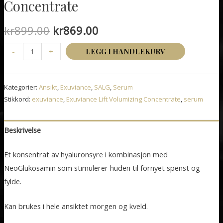
Concentrate
Opprinnelig
Nåværende
kr
899.00
kr
869.00
pris
pris
Exuviance
-
+
LEGG I HANDLEKURV
Lift
var:
er:
Volumizing
Kategorier:
Ansikt
kr899.00.
,
Exuviance
,
SALG
kr869.00.
,
Serum
Concentrate
Stikkord:
exuviance
,
Exuviance Lift Volumizing Concentrate
,
serum
antall
Beskrivelse
Et konsentrat av hyaluronsyre i kombinasjon med
NeoGlukosamin som stimulerer huden til fornyet spenst og
fylde.
Kan brukes i hele ansiktet morgen og kveld.