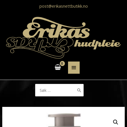
post@erikasnettbutikk.no
HOVEDMENY
Søk
etter: