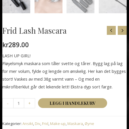
Frid Lash Mascara
kr
289.00
LASH UP GIRL!
Fløyelsmyk maskara som tåler svette og tårer. Bygg lag på lag
for mer volum, fylde og lengde om ønskelig. Her kan det bygges
stort! Vaskes av med 38g varmt vann – Og med en
mikrofiberklut går det lekende lett! Ekstra dyp sort farge.
Frid
-
+
LEGG I HANDLEKURV
Lash
Mascara
Kategorier:
Ansikt
,
Div
,
Frid
,
Make-up
,
Maskara
,
Øyne
antall