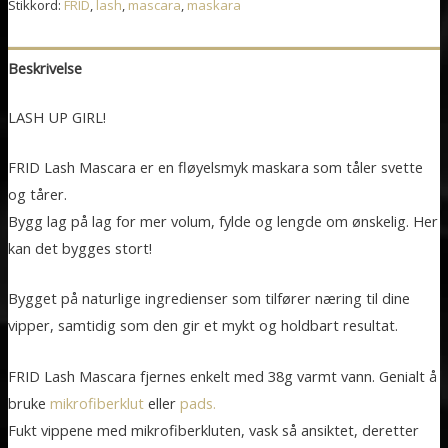
Stikkord:
FRID
,
lash
,
mascara
,
maskara
Beskrivelse
LASH UP GIRL!
FRID Lash Mascara er en fløyelsmyk maskara som tåler svette
og tårer.
Bygg lag på lag for mer volum, fylde og lengde om ønskelig. Her
kan det bygges stort!
Bygget på naturlige ingredienser som tilfører næring til dine
vipper, samtidig som den gir et mykt og holdbart resultat.
FRID Lash Mascara fjernes enkelt med 38g varmt vann. Genialt å
bruke
mikrofiberklut
eller
pads.
Fukt vippene med mikrofiberkluten, vask så ansiktet, deretter