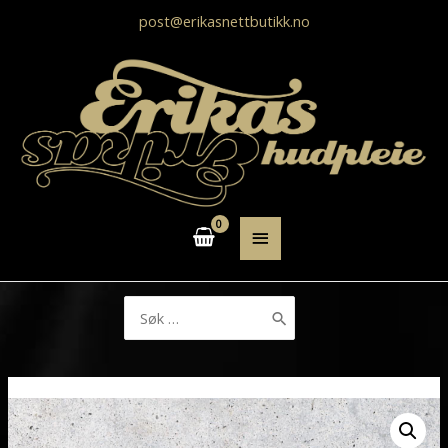
post@erikasnettbutikk.no
HOVEDMENY
Søk
etter: