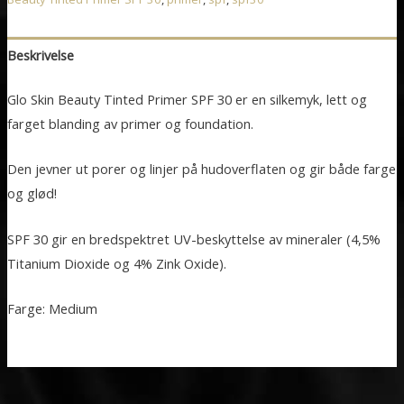
SPF
30
Beskrivelse
antall
Glo Skin Beauty Tinted Primer SPF 30 er en silkemyk, lett og
farget blanding av primer og foundation.
Den jevner ut porer og linjer på hudoverflaten og gir både farge
og glød!
SPF 30 gir en bredspektret UV-beskyttelse av mineraler (4,5%
Titanium Dioxide og 4% Zink Oxide).
Farge: Medium