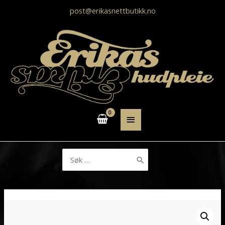
post@erikasnettbutikk.no
HOVEDMENY
Søk
etter: