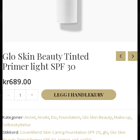
Glo Skin Beauty Tinted
Primer light SPF 30
kr
689.00
Glo
-
+
LEGG I HANDLEKURV
Skin
Beauty
Kategorier:
Annet
,
Ansikt
,
Div
,
Foundation
,
Glo Skin Beauty
,
Make-up
,
Tinted
Solbeskyttelse
Primer
Stikkord:
CoverBlend Skin Caring Foundation SPF 20
,
glo
,
Glo Skin
light
Beauty Tinted Primer SPF 30
,
primer
,
spf
,
spf30