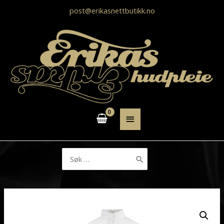
post@erikasnettbutikk.no
HOVEDMENY
Søk
etter: