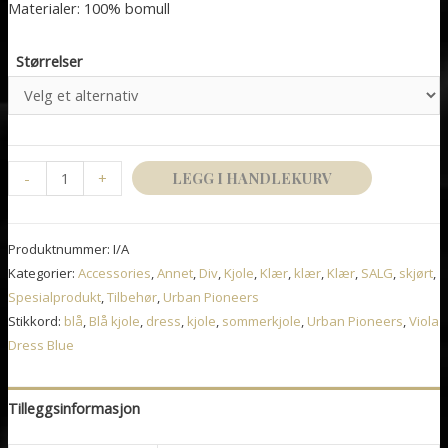
Materialer: 100% bomull
kr2,499.00.
kr1,190.00.
Størrelser
Viola
-
+
LEGG I HANDLEKURV
Dress
White
Produktnummer:
I/A
antall
Kategorier:
Accessories
,
Annet
,
Div
,
Kjole
,
Klær
,
klær
,
Klær
,
SALG
,
skjørt
,
Spesialprodukt
,
Tilbehør
,
Urban Pioneers
Stikkord:
blå
,
Blå kjole
,
dress
,
kjole
,
sommerkjole
,
Urban Pioneers
,
Viola
Dress Blue
Tilleggsinformasjon