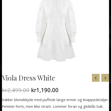
Viola Dress White
Opprinnelig
Nåværende
kr
2,499.00
kr
1,190.00
pris
pris
Vakker blondekjole med puffede lange ermer og knappedetaljer.
Feminin form, men ikke stram. Lommer foran og glidelås bak.
var:
er: