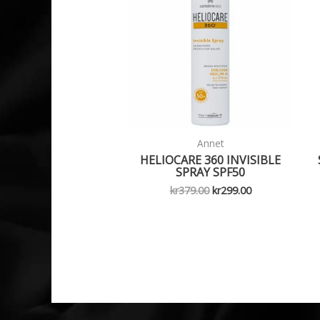
Annet
HELIOCARE 360 INVISIBLE
SPRAY SPF50
Opprinnelig
Nåværende
kr
379.00
kr
299.00
pris
pris
var:
er:
kr379.00.
kr299.00.