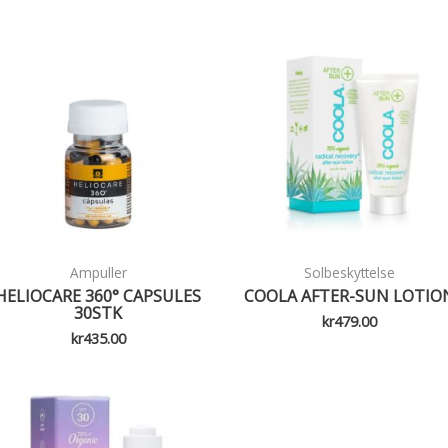
Ampuller
Solbeskyttelse
HELIOCARE 360° CAPSULES
COOLA AFTER-SUN LOTIO
30STK
kr
479.00
kr
435.00