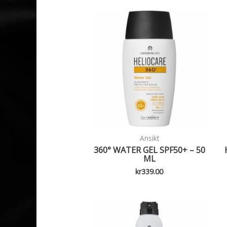
Ansikt
360° WATER GEL SPF50+ – 50
ML
kr
339.00