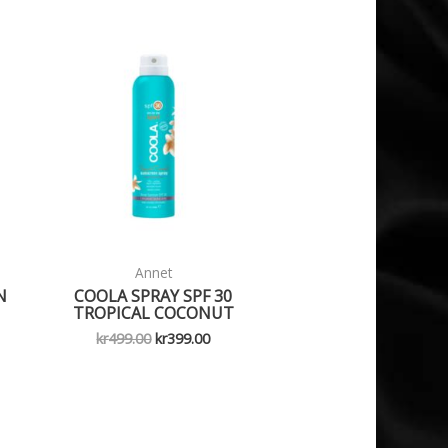
Annet
N
COOLA SPRAY SPF 30
TROPICAL COCONUT
Opprinnelig
Nåværende
kr
499.00
kr
399.00
pris
pris
var:
er:
kr499.00.
kr399.00.