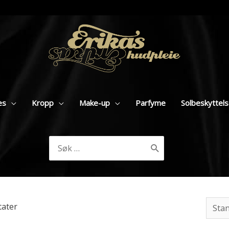
es
Kropp
Make-up
Parfyme
Solbeskyttel
Søk
etter:
tater