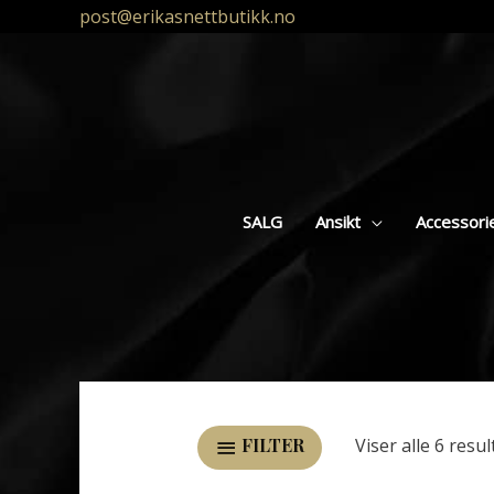
post@erikasnettbutikk.no
SALG
Ansikt
Accessori
Viser alle 6 resul
FILTER