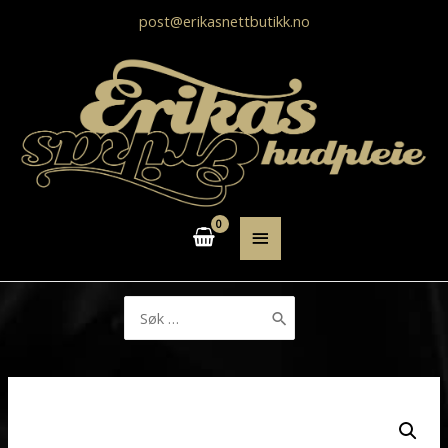
post@erikasnettbutikk.no
HOVEDMENY
Søk
etter: