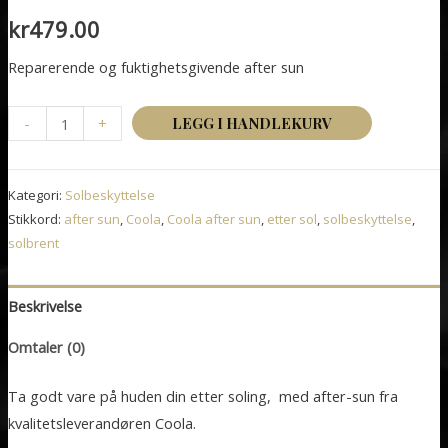
kr
479.00
Reparerende og fuktighetsgivende after sun
Coola
-
+
LEGG I HANDLEKURV
After-
Sun
Kategori:
Solbeskyttelse
Lotion
Stikkord:
after sun
,
Coola
,
Coola after sun
,
etter sol
,
solbeskyttelse
,
antall
solbrent
Beskrivelse
Omtaler (0)
Ta godt vare på huden din etter soling, med after-sun fra
kvalitetsleverandøren Coola.