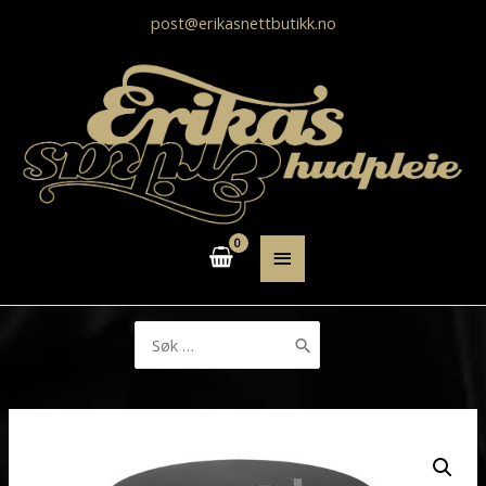
post@erikasnettbutikk.no
HOVEDMENY
Søk
etter: