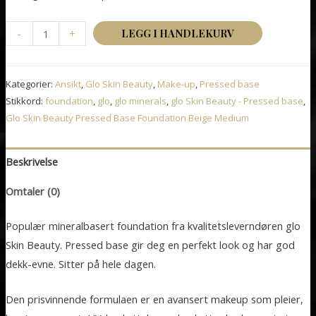
Glo
-
+
LEGG I HANDLEKURV
Skin
Beauty
Kategorier:
Ansikt
,
Glo Skin Beauty
,
Make-up
,
Pressed base
Pressed
Stikkord:
foundation
,
glo
,
glo minerals
,
glo Skin Beauty - Pressed base
,
Base
Glo Skin Beauty Pressed Base Foundation Beige Medium
Foundation
Beige
Beskrivelse
Medium
antall
Omtaler (0)
Populær mineralbasert foundation fra kvalitetsleverndøren glo
Skin Beauty. Pressed base gir deg en perfekt look og har god
dekk-evne. Sitter på hele dagen.
Den prisvinnende formulaen er en avansert makeup som pleier,