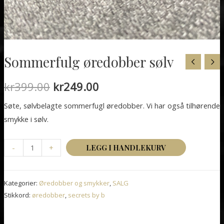
Sommerfulg øredobber sølv
Opprinnelig
Nåværende
kr
399.00
kr
249.00
pris
pris
Søte, sølvbelagte sommerfugl øredobber. Vi har også tilhørende
smykke i sølv.
var:
er:
kr399.00.
kr249.00.
Sommerfulg
-
+
LEGG I HANDLEKURV
øredobber
sølv
Kategorier:
Øredobber og smykker
,
SALG
antall
Stikkord:
øredobber
,
secrets by b