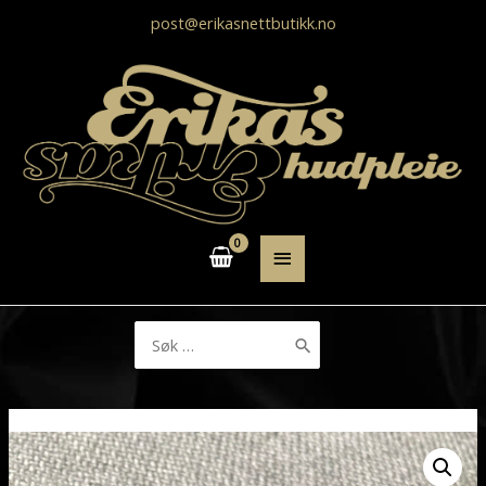
post@erikasnettbutikk.no
HOVEDMENY
Søk
etter: