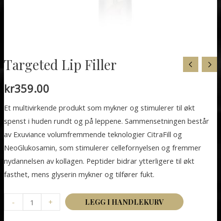
Targeted Lip Filler
kr
359.00
Et multivirkende produkt som mykner og stimulerer til økt
spenst i huden rundt og på leppene. Sammensetningen består
av Exuviance volumfremmende teknologier CitraFill og
NeoGlukosamin, som stimulerer cellefornyelsen og fremmer
nydannelsen av kollagen. Peptider bidrar ytterligere til økt
fasthet, mens glyserin mykner og tilfører fukt.
Targeted
-
+
LEGG I HANDLEKURV
Lip