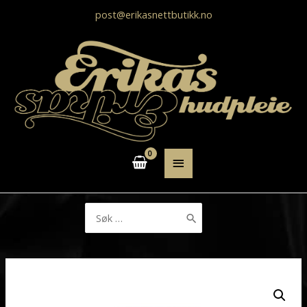
post@erikasnettbutikk.no
HOVEDMENY
Søk
etter: